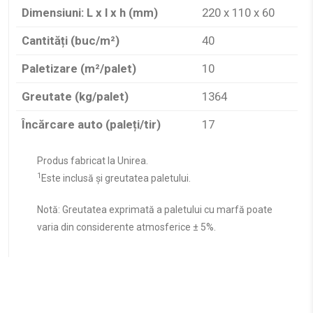
Dimensiuni: L x l x h (mm)
220 x 110 x 60
Cantități (buc/m²)
40
Paletizare (m²/palet)
10
Greutate (kg/palet)
1364
Încărcare auto (paleți/tir)
17
Produs fabricat la Unirea.
1
Este inclusă și greutatea paletului.
Notă: Greutatea exprimată a paletului cu marfă poate
varia din considerente atmosferice ± 5%.