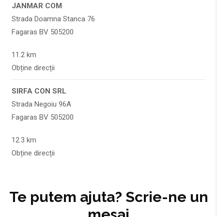
JANMAR COM
Strada Doamna Stanca 76
Fagaras BV 505200
11.2 km
Obține direcții
SIRFA CON SRL
Strada Negoiu 96A
Fagaras BV 505200
12.3 km
Obține direcții
SIRFA CON SRL
Strada Negoiu 96A
Te putem ajuta? Scrie-ne un
Fagaras BV 505200
mesaj