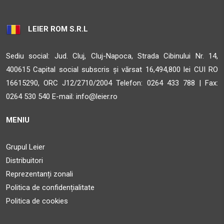
Sighisoara MS 547025
33.5 km
LEIER ROM S.R.L
Obține direcții
Sediu social: Jud. Cluj, Cluj-Napoca, Strada Cibinului Nr. 14,
AMBIENT
400615 Capital social subscris și vărsat 16,494,800 lei CUI RO
STR. CALEA BARA?ILOR NR. 2, SAT ALBE?TI, COM. ALBE?
16615290, ORC J12/2710/2004 Telefon:
0264 433 788 | Fax:
TI, JUD. MURE?
0264 530 540 E-mail:
info@leier.ro
Sighisoara MS 547025
MENIU
33.5 km
Obține direcții
Grupul Leier
Distribuitori
SAZY MESTER SRL
Reprezentanți zonali
Str.Timafalvi Nr.103A
Politica de confidențialitate
Cristuru Secuiesc HR 535400
Politica de cookies
39.3 km