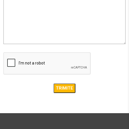
Str. Mihai Viteazul, nr 17
Agnita SB 555100
27.1 km
Obține direcții
AMBIENT
STR. CALEA BARA?ILOR NR. 2, SAT ALBE?TI, COM. ALBE?
TI, JUD. MURE?
Sighisoara MS 547025
33.5 km
Obține direcții
AMBIENT
STR. CALEA BARA?ILOR NR. 2, SAT ALBE?TI, COM. ALBE?
TI, JUD. MURE?