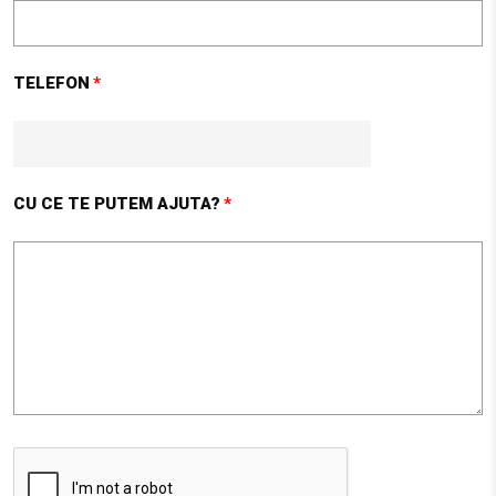
UNIVERSAL CONSTRUCT MARKET ( UCM )
Str. Mihai Viteazul, nr 17
TELEFON
Agnita SB 555100
27.1 km
Obține direcții
CU CE TE PUTEM AJUTA?
UNIVERSAL CONSTRUCT MARKET ( UCM )
Str. Mihai Viteazul, nr 17
Agnita SB 555100
27.1 km
Obține direcții
AMBIENT
STR. CALEA BARA?ILOR NR. 2, SAT ALBE?TI, COM. ALBE?