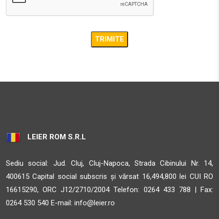
TI, JUD. MURE?
Sighisoara MS 547025
33.5 km
Obține direcții
AMBIENT
STR. CALEA BARA?ILOR NR. 2, SAT ALBE?TI, COM. ALBE?
TI, JUD. MURE?
Sighisoara MS 547025
33.5 km
LEIER ROM S.R.L
Obține direcții
Sediu social: Jud. Cluj, Cluj-Napoca, Strada Cibinului Nr. 14,
AMBIENT
400615 Capital social subscris și vărsat 16,494,800 lei CUI RO
STR. CALEA BARA?ILOR NR. 2, SAT ALBE?TI, COM. ALBE?
16615290, ORC J12/2710/2004 Telefon:
0264 433 788 | Fax:
TI, JUD. MURE?
0264 530 540 E-mail:
info@leier.ro
Sighisoara MS 547025