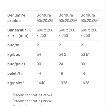
Denumire
Bordura
Bordura
Bordura
1
2
3
produs
50x20x25
50x20x25
50x20x25
Dimensiuni: L
500 x 200
500 x 200
500 x 200
x l x h (mm)
x 250
x 250
x 250
buc/ml
2
2
2
kg/buc
54
54.5
53.61
buc/palet
30
24
30
paleți/tir
14
18
14
4
kg/palet
1640
1328
1628
1
Produs fabricat la Câțcău.
2
Produs fabricat la Unirea.