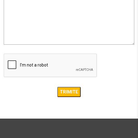
Str. Mihai Viteazul, nr 17
Agnita SB 555100
27.1 km
Obține direcții
AMBIENT
STR. CALEA BARA?ILOR NR. 2, SAT ALBE?TI, COM. ALBE?
TI, JUD. MURE?
Sighisoara MS 547025
33.5 km
Obține direcții
AMBIENT
STR. CALEA BARA?ILOR NR. 2, SAT ALBE?TI, COM. ALBE?
TI, JUD. MURE?