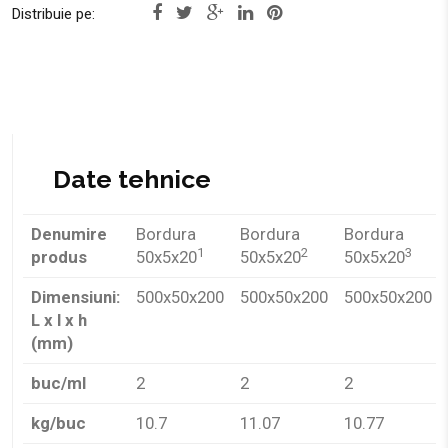
Distribuie pe:
Denumire
Bordura
Bordura
Bordura
1
2
3
produs
50x5x20
50x5x20
50x5x20
Dimensiuni:
500x50x200
500x50x200
500x50x200
L x l x h
(mm)
buc/ml
2
2
2
kg/buc
10.7
11.07
10.77