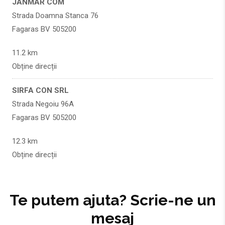
JANMAR COM
Strada Doamna Stanca 76
Fagaras BV 505200
11.2 km
Obține direcții
SIRFA CON SRL
Strada Negoiu 96A
Fagaras BV 505200
12.3 km
Obține direcții
SIRFA CON SRL
Strada Negoiu 96A
Te putem ajuta? Scrie-ne un
Fagaras BV 505200
mesaj