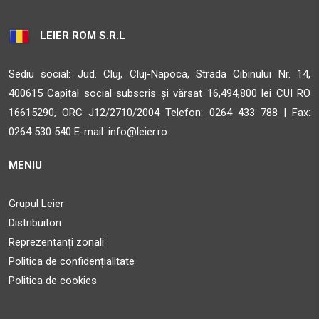
Sighisoara MS 547025
33.5 km
LEIER ROM S.R.L
Obține direcții
Sediu social: Jud. Cluj, Cluj-Napoca, Strada Cibinului Nr. 14,
AMBIENT
400615 Capital social subscris și vărsat 16,494,800 lei CUI RO
STR. CALEA BARA?ILOR NR. 2, SAT ALBE?TI, COM. ALBE?
16615290, ORC J12/2710/2004 Telefon:
0264 433 788 | Fax:
TI, JUD. MURE?
0264 530 540 E-mail:
info@leier.ro
Sighisoara MS 547025
MENIU
33.5 km
Obține direcții
Grupul Leier
Distribuitori
SAZY MESTER SRL
Reprezentanți zonali
Str.Timafalvi Nr.103A
Politica de confidențialitate
Cristuru Secuiesc HR 535400
Politica de cookies
39.3 km