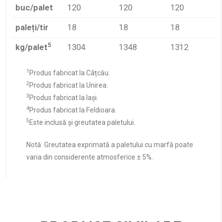
buc/palet
120
120
120
paleți/tir
18
18
18
5
kg/palet
1304
1348
1312
1
Produs fabricat la Câțcău.
2
Produs fabricat la Unirea.
3
Produs fabricat la Iași.
4
Produs fabricat la Feldioara.
5
Este inclusă și greutatea paletului.
Notă: Greutatea exprimată a paletului cu marfă poate
varia din considerente atmosferice ± 5%.