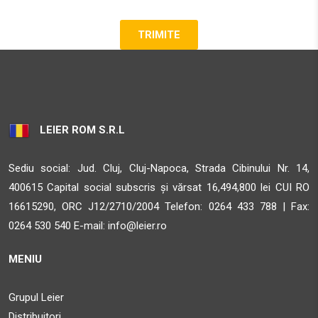
LEIER ROM S.R.L
Sediu social: Jud. Cluj, Cluj-Napoca, Strada Cibinului Nr. 14,
400615 Capital social subscris și vărsat 16,494,800 lei CUI RO
16615290, ORC J12/2710/2004 Telefon:
0264 433 788 | Fax:
0264 530 540 E-mail:
info@leier.ro
MENIU
Grupul Leier
Distribuitori