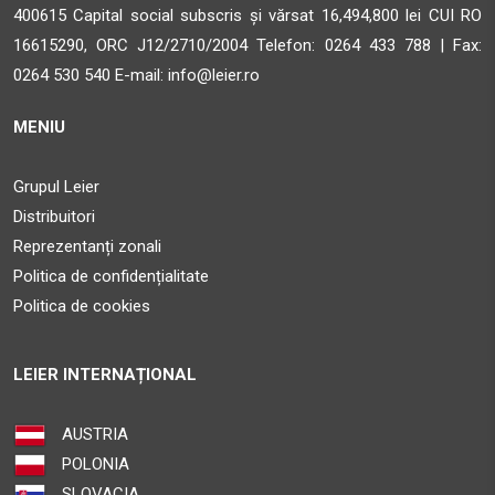
Obține direcții
400615 Capital social subscris și vărsat 16,494,800 lei CUI RO
16615290, ORC J12/2710/2004 Telefon:
0264 433 788 | Fax:
AMBIENT
0264 530 540 E-mail:
info@leier.ro
STR. CALEA BARA?ILOR NR. 2, SAT ALBE?TI, COM. ALBE?
TI, JUD. MURE?
MENIU
Sighisoara MS 547025
Grupul Leier
33.5 km
Distribuitori
Obține direcții
Reprezentanți zonali
Politica de confidențialitate
SAZY MESTER SRL
Politica de cookies
Str.Timafalvi Nr.103A
Cristuru Secuiesc HR 535400
LEIER INTERNAȚIONAL
39.3 km
Obține direcții
AUSTRIA
POLONIA
SAZY MESTER SRL
SLOVACIA