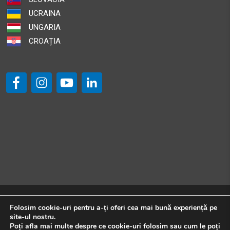
Str.Rakoczi Ferenc Nr.118
UCRAINA
Odorheiu Secuiesc HR 535600
UNGARIA
CROAȚIA
46.8 km
Obține direcții
OREX IMPORT EXPORT
Str.Principala FN
Varghis CV 527180
Romania
50 km
Obține direcții
HADNAGY VIACOLOR SRL
Str. Beclean FN
© 2024 Leier România. Toate drepturile rezervate.
Folosim cookie-uri pentru a-ți oferi cea mai bună experiență pe
Odorheiu Secuiesc
Developed by
wecode.ro
site-ul nostru.
Poți afla mai multe despre ce cookie-uri folosim sau cum le poți
România