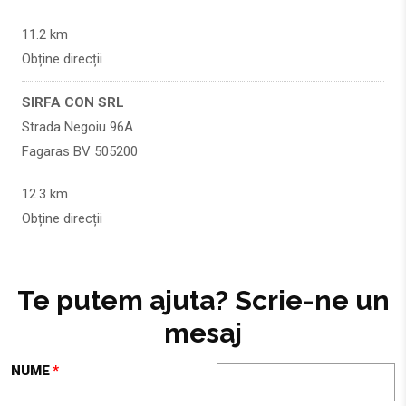
11.2 km
Obține direcții
SIRFA CON SRL
Strada Negoiu 96A
Fagaras BV 505200
12.3 km
Obține direcții
SIRFA CON SRL
Strada Negoiu 96A
Te putem ajuta? Scrie-ne un
Fagaras BV 505200
mesaj
12.3 km
NUME
Obține direcții