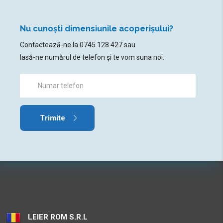
Nu cunoști dimensiunile acoperișului?
Contactează-ne la
0745 128 427
sau
lasă-ne numărul de telefon și te vom suna noi.
Numar
telefon
LEIER ROM S.R.L