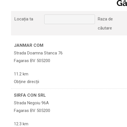
Gă
Locația ta
Raza de
căutare
JANMAR COM
Strada Doamna Stanca 76
Fagaras BV 505200
11.2 km
Obține direcții
SIRFA CON SRL
Strada Negoiu 96A
Fagaras BV 505200
12.3 km