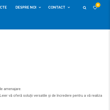
0
ECTE
DESPRE NOI
CONTACT
 de amenajare.
ier vă oferă soluții versatile și de încredere pentru a vă realiza