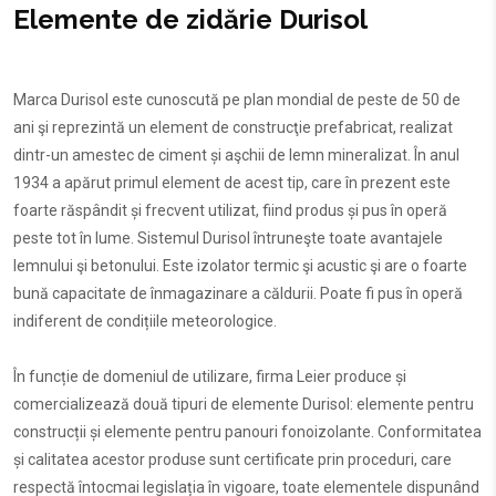
Elemente de zidărie Durisol
Marca Durisol este cunoscută pe plan mondial de peste de 50 de
ani şi reprezintă un element de construcţie prefabricat, realizat
dintr-un amestec de ciment și aşchii de lemn mineralizat. În anul
1934 a apărut primul element de acest tip, care în prezent este
foarte răspândit și frecvent utilizat, fiind produs și pus în operă
peste tot în lume. Sistemul Durisol întruneşte toate avantajele
lemnului şi betonului. Este izolator termic şi acustic şi are o foarte
bună capacitate de înmagazinare a căldurii. Poate fi pus în operă
indiferent de condițiile meteorologice.
În funcție de domeniul de utilizare, firma Leier produce și
comercializează două tipuri de elemente Durisol: elemente pentru
construcții și elemente pentru panouri fonoizolante. Conformitatea
și calitatea acestor produse sunt certificate prin proceduri, care
respectă întocmai legislația în vigoare, toate elementele dispunând