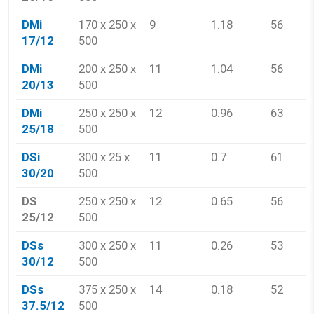
DMi
170 x 250 x
9
1.18
56
R
17/12
500
1
DMi
200 x 250 x
11
1.04
56
R
20/13
500
1
DMi
250 x 250 x
12
0.96
63
R
25/18
500
1
DSi
300 x 25 x
11
0.7
61
R
30/20
500
1
DS
250 x 250 x
12
0.65
56
R
25/12
500
1
DSs
300 x 250 x
11
0.26
53
R
30/12
500
1
DSs
375 x 250 x
14
0.18
52
R
37.5/12
500
1