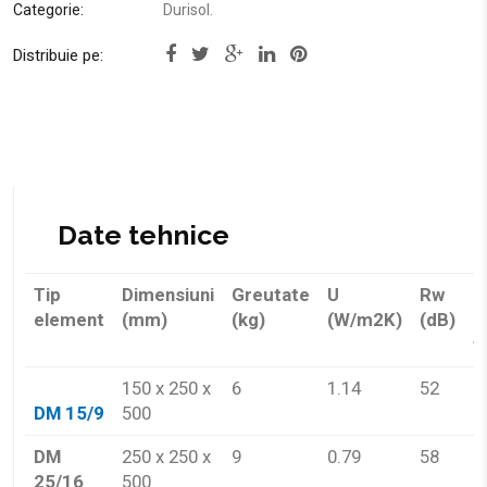
Categorie:
Durisol
.
Distribuie pe:
Tip
Dimensiuni
Greutate
U
Rw
R
element
(mm)
(kg)
(W/m2K)
(dB)
la
f
150 x 250 x
6
1.14
52
R
DM 15/9
500
9
DM
250 x 250 x
9
0.79
58
R
25/16
500
1