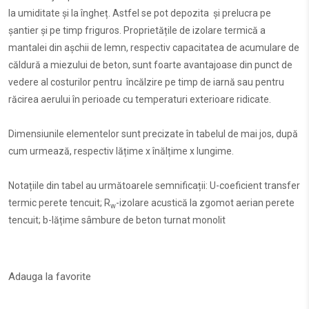
la umiditate și la îngheț. Astfel se pot depozita și prelucra pe
șantier și pe timp friguros. Proprietățile de izolare termică a
mantalei din așchii de lemn, respectiv capacitatea de acumulare de
căldură a miezului de beton, sunt foarte avantajoase din punct de
vedere al costurilor pentru încălzire pe timp de iarnă sau pentru
răcirea aerului în perioade cu temperaturi exterioare ridicate.
Dimensiunile elementelor sunt precizate în tabelul de mai jos, după
cum urmează, respectiv lățime x înălțime x lungime.
Notațiile din tabel au următoarele semnificații: U-coeficient transfer
termic perete tencuit; R
-izolare acustică la zgomot aerian perete
w
tencuit; b-lățime sâmbure de beton turnat monolit
Adauga la favorite