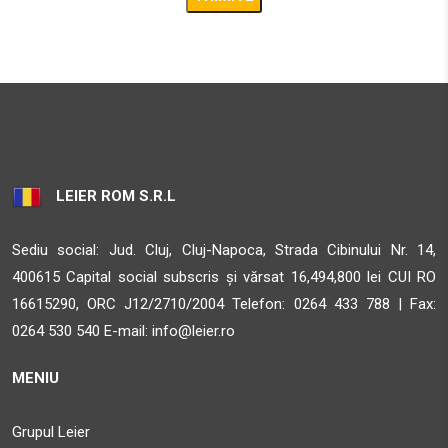
Obține direcții
AMBIENT
STR. CALEA BARA?ILOR NR. 2, SAT ALBE?TI, COM. ALBE?
TI, JUD. MURE?
Sighisoara MS 547025
33.5 km
LEIER ROM S.R.L
Obține direcții
Sediu social: Jud. Cluj, Cluj-Napoca, Strada Cibinului Nr. 14,
AMBIENT
400615 Capital social subscris și vărsat 16,494,800 lei CUI RO
STR. CALEA BARA?ILOR NR. 2, SAT ALBE?TI, COM. ALBE?
16615290, ORC J12/2710/2004 Telefon:
0264 433 788 | Fax:
TI, JUD. MURE?
0264 530 540 E-mail:
info@leier.ro
Sighisoara MS 547025
MENIU
33.5 km
Obține direcții
Grupul Leier