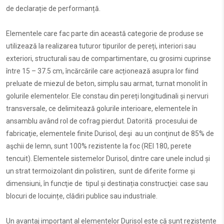
de declarație de performanță.
Elementele care fac parte din această categorie de produse se
utilizează la realizarea tuturor tipurilor de pereți, interiori sau
exteriori, structurali sau de compartimentare, cu grosimi cuprinse
între 15 – 37.5 cm, încărcările care acționează asupra lor fiind
preluate de miezul de beton, simplu sau armat, turnat monolit în
golurile elementelor. Ele constau din pereți longitudinali și nervuri
transversale, ce delimitează golurile interioare, elementele în
ansamblu având rol de cofrag pierdut. Datorită procesului de
fabricaţie, elementele finite Durisol, deşi au un conţinut de 85% de
aşchii de lemn, sunt 100% rezistente la foc (REI 180, perete
tencuit). Elementele sistemelor Durisol, dintre care unele includ și
un strat termoizolant din polistiren, sunt de diferite forme și
dimensiuni, în funcţie de tipul și destinația construcţiei: case sau
blocuri de locuințe, clădiri publice sau industriale.
Un avantaj important al elementelor Durisol este că sunt rezistente