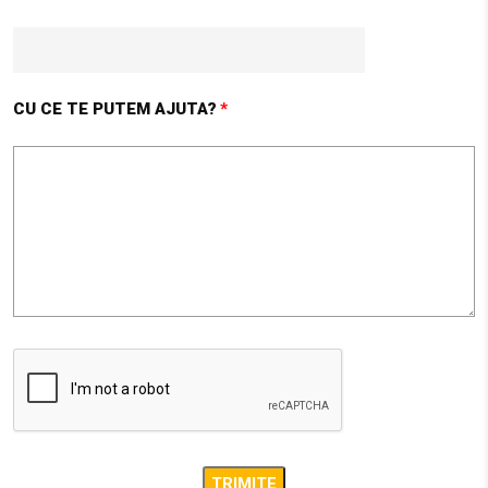
Agnita SB 555100
27.1 km
Obține direcții
CU CE TE PUTEM AJUTA?
UNIVERSAL CONSTRUCT MARKET ( UCM )
Str. Mihai Viteazul, nr 17
Agnita SB 555100
27.1 km
Obține direcții
AMBIENT
STR. CALEA BARA?ILOR NR. 2, SAT ALBE?TI, COM. ALBE?
TI, JUD. MURE?
Sighisoara MS 547025
33.5 km