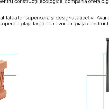
i pentru construcții ecologice, compania oferă o 
itatea lor superioară și designul atractiv. Avand
coperă o plajă largă de nevoi din piața construcții