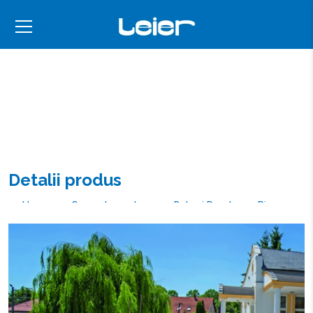
Detalii produs
Home
Gama de produse
Dale și Pavele
Piazza