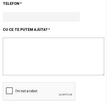
Str. Mihai Viteazul, nr 17
TELEFON
Agnita SB 555100
27.1 km
Obține direcții
CU CE TE PUTEM AJUTA?
UNIVERSAL CONSTRUCT MARKET ( UCM )
Str. Mihai Viteazul, nr 17
Agnita SB 555100
27.1 km
Obține direcții
AMBIENT
STR. CALEA BARA?ILOR NR. 2, SAT ALBE?TI, COM. ALBE?
TI, JUD. MURE?
Sighisoara MS 547025