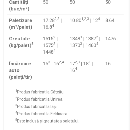
Cantități
50
50
50
(buc/m²)
2,3
1,2,3
4
Paletizare
17.28
|
10.80
| 12
8.64
4
(m²/palet)
16.8
2
1
2
Greutate
1515
|
1348
| 1387
|
1476
5
3
3
4
(kg/palet)
1575
|
1370
| 1460
4
1448
3
2,4
2,3
1
Încărcare
15
| 16
17
| 18
|
16
4
auto
16
(paleți/tir)
1
Produs fabricat la Câțcău.
2
Produs fabricat la Unirea.
3
Produs fabricat la Iași.
4
Produs fabricat la Feldioara.
5
Este inclusă și greutatea paletului.