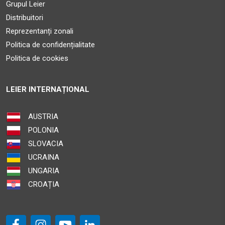
Grupul Leier
Distribuitori
SAZY MESTER SRL
Reprezentanți zonali
Str.Timafalvi Nr.103A
Politica de confidențialitate
Cristuru Secuiesc HR 535400
Politica de cookies
39.3 km
Obține direcții
LEIER INTERNAȚIONAL
SAZY MESTER SRL
AUSTRIA
Str.Rakoczi Ferenc Nr.118
POLONIA
Odorheiu Secuiesc HR 535600
SLOVACIA
UCRAINA
46.8 km
UNGARIA
Obține direcții
CROAȚIA
OREX IMPORT EXPORT
Str.Principala FN