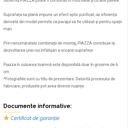
Sistemul PIAZZA poate fi combinat în mod ideal și cu alte pavele.
Suprafața sa plană impune un efect optic purificat, iar eficiența
derivată din model permite ca pavajul să fie utilizat și pentru spații
mari.
Prin nenumăratele combinații de montaj, PIAZZA contribuie la
dezvoltarea unei noi înfătișări a oricărei suprafețe.
Piazza în culoarea toamnă este disponibilă doar în grosime de 6
cm.
*Fotografiile sunt cu titlu de prezentare. Datorită procesului de
fabricare, produsele pot avea diverse nuanțe.
Documente informative:
Certificat de garanție