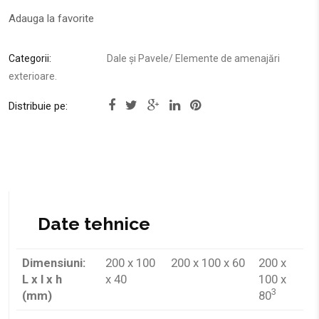
Adauga la favorite
Categorii:
Dale și Pavele
/
Elemente de amenajări
exterioare
.
Distribuie pe:
Dimensiuni:
200 x 100
200 x 100 x 60
200 x
L x l x h
x 40
100 x
3
(mm)
80