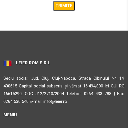
33.5 km
Obține direcții
AMBIENT
STR. CALEA BARA?ILOR NR. 2, SAT ALBE?TI, COM. ALBE?
TI, JUD. MURE?
Sighisoara MS 547025
33.5 km
LEIER ROM S.R.L
Obține direcții
Sediu social: Jud. Cluj, Cluj-Napoca, Strada Cibinului Nr. 14,
AMBIENT
400615 Capital social subscris și vărsat 16,494,800 lei CUI RO
STR. CALEA BARA?ILOR NR. 2, SAT ALBE?TI, COM. ALBE?
16615290, ORC J12/2710/2004 Telefon:
0264 433 788 | Fax:
TI, JUD. MURE?
0264 530 540 E-mail:
info@leier.ro
Sighisoara MS 547025
MENIU
33.5 km
Obține direcții