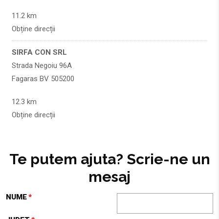
11.2 km
Obține direcții
SIRFA CON SRL
Strada Negoiu 96A
Fagaras BV 505200
12.3 km
Obține direcții
SIRFA CON SRL
Strada Negoiu 96A
Te putem ajuta? Scrie-ne un
Fagaras BV 505200
mesaj
12.3 km
NUME
Obține direcții