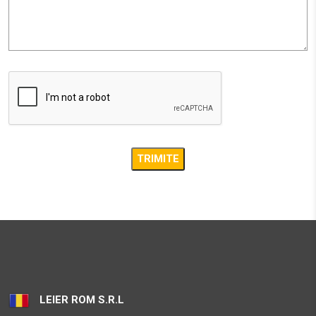
27.1 km
Obține direcții
AMBIENT
STR. CALEA BARA?ILOR NR. 2, SAT ALBE?TI, COM. ALBE?
TI, JUD. MURE?
Sighisoara MS 547025
33.5 km
Obține direcții
AMBIENT
STR. CALEA BARA?ILOR NR. 2, SAT ALBE?TI, COM. ALBE?
TI, JUD. MURE?
Sighisoara MS 547025
33.5 km
LEIER ROM S.R.L