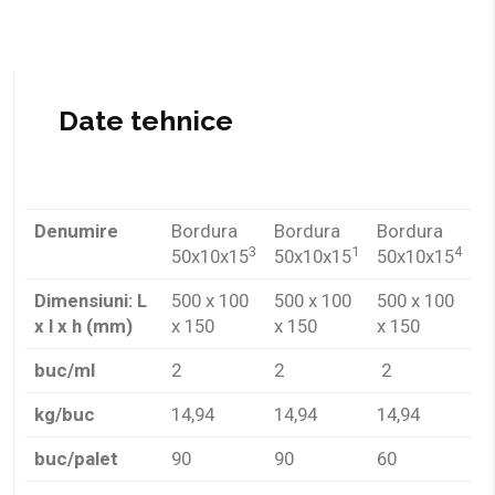
Denumire
Bordura
Bordura
Bordura
3
1
4
50x10x15
50x10x15
50x10x15
Dimensiuni: L
500 x 100
500 x 100
500 x 100
x l x h (mm)
x 150
x 150
x 150
buc/ml
2
2
2
kg/buc
14,94
14,94
14,94
buc/palet
90
90
60