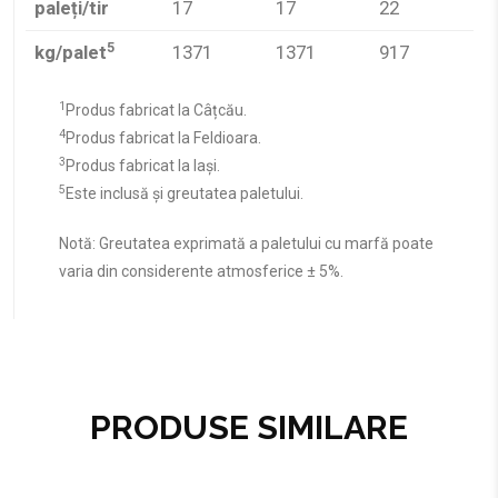
paleți/tir
17
17
22
5
kg/palet
1371
1371
917
1
Produs fabricat la Câțcău.
4
Produs fabricat la Feldioara.
3
Produs fabricat la Iași.
5
Este inclusă și greutatea paletului.
Notă: Greutatea exprimată a paletului cu marfă poate
varia din considerente atmosferice ± 5%.
PRODUSE SIMILARE