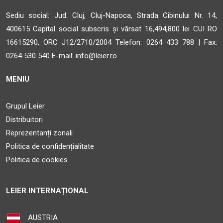
Obține direcții
Sediu social: Jud. Cluj, Cluj-Napoca, Strada Cibinului Nr. 14,
AMBIENT
400615 Capital social subscris și vărsat 16,494,800 lei CUI RO
STR. CALEA BARA?ILOR NR. 2, SAT ALBE?TI, COM. ALBE?
16615290, ORC J12/2710/2004 Telefon:
0264 433 788 | Fax:
TI, JUD. MURE?
0264 530 540 E-mail:
info@leier.ro
Sighisoara MS 547025
MENIU
33.5 km
Obține direcții
Grupul Leier
Distribuitori
SAZY MESTER SRL
Reprezentanți zonali
Str.Timafalvi Nr.103A
Politica de confidențialitate
Cristuru Secuiesc HR 535400
Politica de cookies
39.3 km
Obține direcții
LEIER INTERNAȚIONAL
SAZY MESTER SRL
AUSTRIA