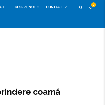
0
ECTE
DESPRE NOI
CONTACT
prindere coamă