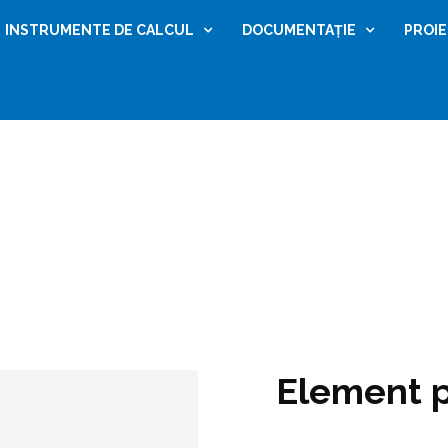
INSTRUMENTE DE CALCUL
DOCUMENTAȚIE
PROI
amica
Element prindere coamă
Element 