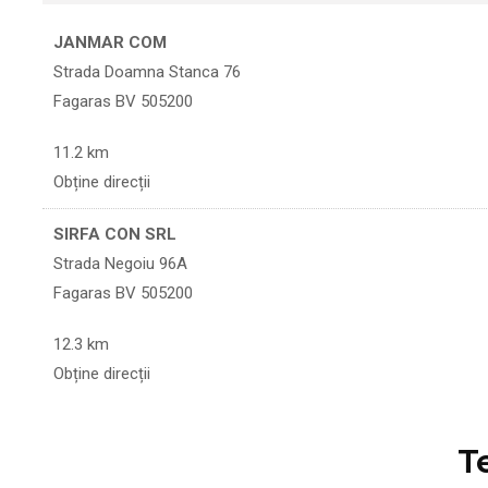
JANMAR COM
Strada Doamna Stanca 76
Fagaras BV 505200
11.2 km
Obține direcții
SIRFA CON SRL
Strada Negoiu 96A
Fagaras BV 505200
12.3 km
Obține direcții
SIRFA CON SRL
T
Strada Negoiu 96A
Fagaras BV 505200