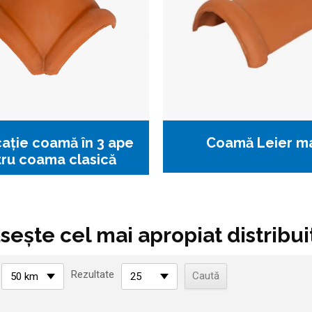
cație coamă în 3 ape
Coamă Leier m
ru coama clasică
sește cel mai apropiat distribui
Rezultate
50 km
25