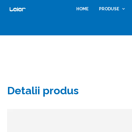
HOME
PRODUSE
Detalii produs
Home
Gama de produse
Accesorii comune tigla cer