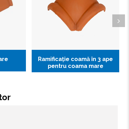
are
Ramificație coamă în 3 ape
pentru coama mare
tor