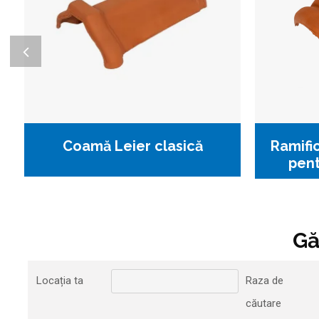
Coamă Leier clasică
Ramifi
pent
Gă
Locația ta
Raza de
căutare