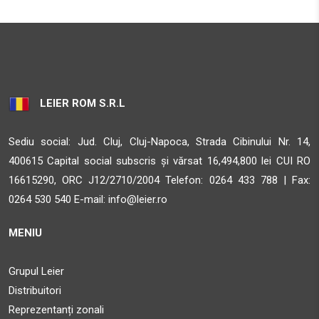
LEIER ROM S.R.L
Sediu social: Jud. Cluj, Cluj-Napoca, Strada Cibinului Nr. 14,
400615 Capital social subscris și vărsat 16,494,800 lei CUI RO
16615290, ORC J12/2710/2004 Telefon:
0264 433 788 | Fax:
0264 530 540 E-mail:
info@leier.ro
MENIU
Grupul Leier
Distribuitori
Reprezentanți zonali