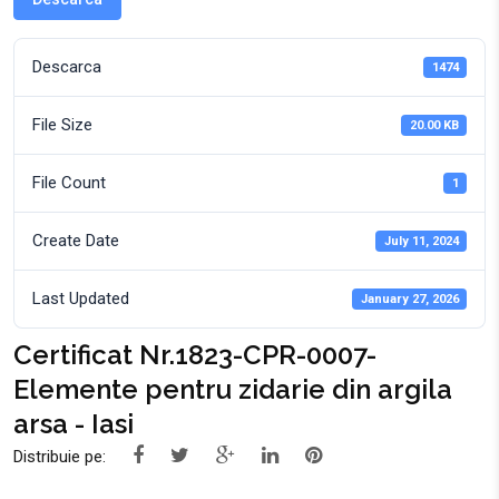
Descarca
1474
File Size
20.00 KB
File Count
1
Create Date
July 11, 2024
Last Updated
January 27, 2026
Certificat Nr.1823-CPR-0007-
Elemente pentru zidarie din argila
arsa - Iasi
Distribuie pe: