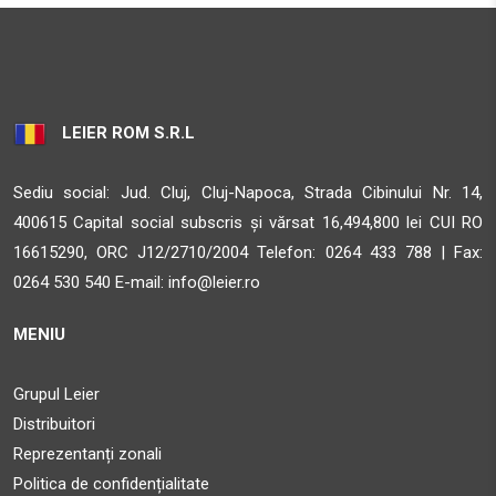
STR. CALEA BARA?ILOR NR. 2, SAT ALBE?TI, COM. ALBE?
TI, JUD. MURE?
Sighisoara MS 547025
33.5 km
LEIER ROM S.R.L
Obține direcții
Sediu social: Jud. Cluj, Cluj-Napoca, Strada Cibinului Nr. 14,
AMBIENT
400615 Capital social subscris și vărsat 16,494,800 lei CUI RO
STR. CALEA BARA?ILOR NR. 2, SAT ALBE?TI, COM. ALBE?
16615290, ORC J12/2710/2004 Telefon:
0264 433 788 | Fax:
TI, JUD. MURE?
0264 530 540 E-mail:
info@leier.ro
Sighisoara MS 547025
MENIU
33.5 km
Obține direcții
Grupul Leier
Distribuitori
SAZY MESTER SRL
Reprezentanți zonali
Str.Timafalvi Nr.103A
Politica de confidențialitate