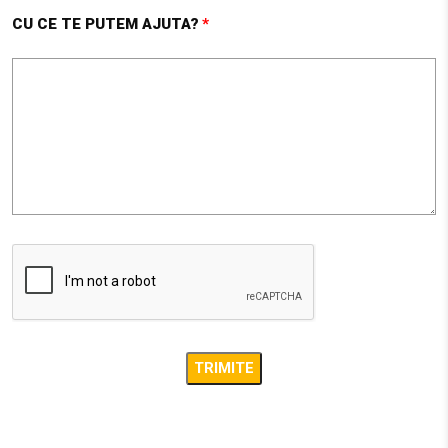
Obține direcții
CU CE TE PUTEM AJUTA?
UNIVERSAL CONSTRUCT MARKET ( UCM )
Str. Mihai Viteazul, nr 17
Agnita SB 555100
27.1 km
Obține direcții
AMBIENT
STR. CALEA BARA?ILOR NR. 2, SAT ALBE?TI, COM. ALBE?
TI, JUD. MURE?
Sighisoara MS 547025
33.5 km
Obține direcții
AMBIENT